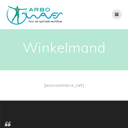
Winkelmand
[woocommerce_cart]