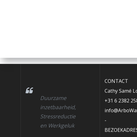
CONTACT
Cathy Samé Lo
Duurzame
+31 6 2382 25
inzetbaarheid,
info@ArboWav
Stressreductie
-
en Werkgeluk
BEZOEKADRE