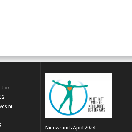
ttin
82
es.nl
S
Nieuw sinds April 2024: